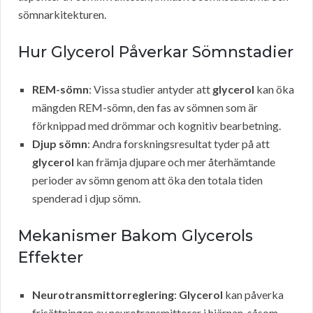
sömnarkitekturen.
Hur Glycerol Påverkar Sömnstadier
REM-sömn
: Vissa studier antyder att
glycerol
kan öka
mängden REM-sömn, den fas av sömnen som är
förknippad med drömmar och kognitiv bearbetning.
Djup sömn
: Andra forskningsresultat tyder på att
glycerol
kan främja djupare och mer återhämtande
perioder av sömn genom att öka den totala tiden
spenderad i djup sömn.
Mekanismer Bakom Glycerols
Effekter
Neurotransmittorreglering
:
Glycerol
kan påverka
frisättningen av neurotransmittorer i hjärnan, såsom