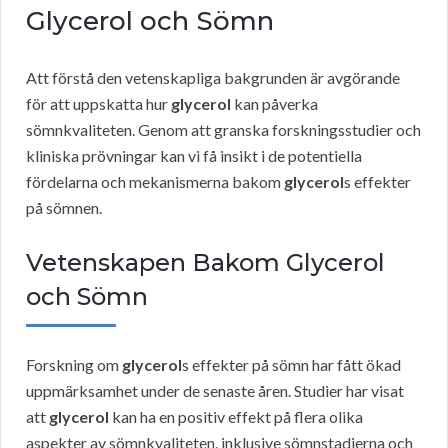
Glycerol och Sömn
Att förstå den vetenskapliga bakgrunden är avgörande
för att uppskatta hur
glycerol
kan påverka
sömnkvaliteten. Genom att granska forskningsstudier och
kliniska prövningar kan vi få insikt i de potentiella
fördelarna och mekanismerna bakom
glycerol
s effekter
på sömnen.
Vetenskapen Bakom Glycerol
och Sömn
Forskning om
glycerol
s effekter på sömn har fått ökad
uppmärksamhet under de senaste åren. Studier har visat
att
glycerol
kan ha en positiv effekt på flera olika
aspekter av sömnkvaliteten, inklusive sömnstadierna och