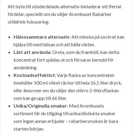
Att byta till sönderdelade alternativ inkluderar ett flertal
fördelar, speciellt om du väljer Aromhuset Rabarber
stilldrink fokusering:
Hälsosammare alternativ:
Att minska på sockret kan
hjälpa till med hälsan och att hålla vikten.
Lätt att använda:
Greta, som du framhöll, kan detta
koncentrat fort spädas ut och förvaras beredd för
användning.
Kostnadseffektivt:
Varje flaska av koncentraten
innehåller 500 ml vilket räcker till hela 16,5 liter dryck,
eller ännu mer om du väljer den större 2-litersflaskan
som kan ge upp till 66 liter.
Unika/Originella smaker:
Med Aromhusets
sortiment får du tillgång till unika/distinkta smaker
som ingen annan erbjuder – rabarbersmaken är bara
starten/början.