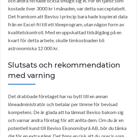
och andra fel hade också smugit sig in. För en tjänst som
kostade över 3000 kr i månaden, var detta oacceptabelt.
Det framkom att Beviso i princip bara hade kopierat data
från en Excel-fil till ett löneprogram, utan någon form av
kvalitetskontroll. Med en uppskattad tidsåtgång på en
kvart för detta arbete, skulle timkostnaden bli
astronomiska 12 000 kr.
Slutsats och rekommendation
med varning
Det drabbade företaget har nu bytt till en annan
löneadministratör och betalar per timme för bevisad
kompetens. De är glada att ha lämnat Beviso bakom sig
och varnar andra företag för att anlita dem. Om du är en
potentiell kund till Beviso Ekonomibyrå AB, bör du tänka
dig för en extra gång. Det finns en risk att du, precis som