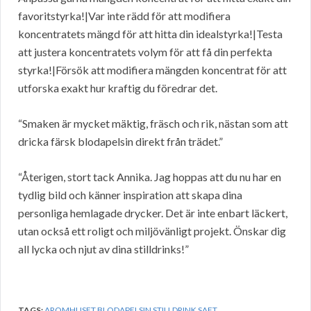
favoritstyrka!|Var inte rädd för att modifiera
koncentratets mängd för att hitta din idealstyrka!|Testa
att justera koncentratets volym för att få din perfekta
styrka!|Försök att modifiera mängden koncentrat för att
utforska exakt hur kraftig du föredrar det.
“Smaken är mycket mäktig, fräsch och rik, nästan som att
dricka färsk blodapelsin direkt från trädet.”
“Återigen, stort tack Annika. Jag hoppas att du nu har en
tydlig bild och känner inspiration att skapa dina
personliga hemlagade drycker. Det är inte enbart läckert,
utan också ett roligt och miljövänligt projekt. Önskar dig
all lycka och njut av dina stilldrinks!”
TAGS:
AROMHUSET BLODAPELSIN STILLDRINK SAFT