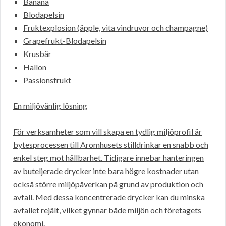
Banana
Blodapelsin
Fruktexplosion (äpple, vita vindruvor och champagne)
Grapefrukt-Blodapelsin
Krusbär
Hallon
Passionsfrukt
En miljövänlig lösning
För verksamheter som vill skapa en tydlig miljöprofil är
bytesprocessen till Aromhusets stilldrinkar en snabb och
enkel steg mot hållbarhet. Tidigare innebar hanteringen
av buteljerade drycker inte bara högre kostnader utan
också större miljöpåverkan på grund av produktion och
avfall. Med dessa koncentrerade drycker kan du minska
avfallet rejält, vilket gynnar både miljön och företagets
ekonomi.