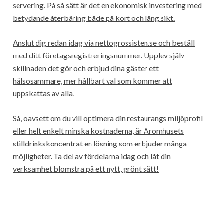
servering. På så sätt är det en ekonomisk investering med
betydande återbäring både på kort och lång sikt.
Anslut dig redan idag via nettogrossisten.se och beställ
med ditt företagsregistreringsnummer. Upplev själv
skillnaden det gör och erbjud dina gäster ett
hälsosammare, mer hållbart val som kommer att
uppskattas av alla.
Så, oavsett om du vill optimera din restaurangs miljöprofil
eller helt enkelt minska kostnaderna, är Aromhusets
stilldrinkskoncentrat en lösning som erbjuder många
möjligheter. Ta del av fördelarna idag och låt din
verksamhet blomstra på ett nytt, grönt sätt!