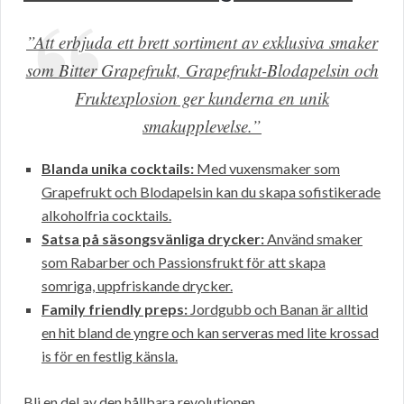
”Att erbjuda ett brett sortiment av exklusiva smaker
som Bitter Grapefrukt, Grapefrukt-Blodapelsin och
Fruktexplosion ger kunderna en unik
smakupplevelse.”
Blanda unika cocktails:
Med vuxensmaker som
Grapefrukt och Blodapelsin kan du skapa sofistikerade
alkoholfria cocktails.
Satsa på säsongsvänliga drycker:
Använd smaker
som Rabarber och Passionsfrukt för att skapa
somriga, uppfriskande drycker.
Family friendly preps:
Jordgubb och Banan är alltid
en hit bland de yngre och kan serveras med lite krossad
is för en festlig känsla.
Bli en del av den hållbara revolutionen