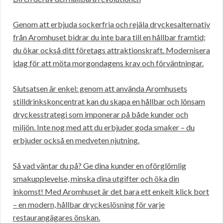
Genom att erbjuda sockerfria och rejäla dryckesalternativ
från Aromhuset bidrar du inte bara till en hållbar framtid;
du ökar också ditt företags attraktionskraft. Modernisera
idag för att möta morgondagens krav och förväntningar.
Slutsatsen är enkel: genom att använda Aromhusets
stilldrinkskoncentrat kan du skapa en hållbar och lönsam
dryckesstrategi som imponerar på både kunder och
miljön. Inte nog med att du erbjuder goda smaker – du
erbjuder också en medveten njutning.
Så vad väntar du på? Ge dina kunder en oförglömlig
smakupplevelse, minska dina utgifter och öka din
inkomst! Med Aromhuset är det bara ett enkelt klick bort
– en modern, hållbar dryckeslösning för varje
restaurangägares önskan.