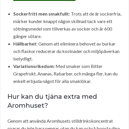
Sockerfritt men smakfullt:
Trots att de är sockerfria,
märker kunder knappt någon skillnad tack vare ett
sötningsmedel som tillverkas av socker och är 600
gånger sötare.
Hållbarhet:
Genom att eliminera behovet av burkar
och flaskor reducerar du kostnader och miljöpåverkan
betydligt.
Variationsrikedom:
Med smaker som Bitter
Grapefrukt, Ananas, Rabarber, och många fler, kan du
enkelt erbjuda något för alla smaklökar.
Hur kan du tjäna extra med
Aromhuset?
Genom att använda Aromhusets stilldrinkskoncentrat
sparar du inte bara pengar, utan du kan också boosta dina