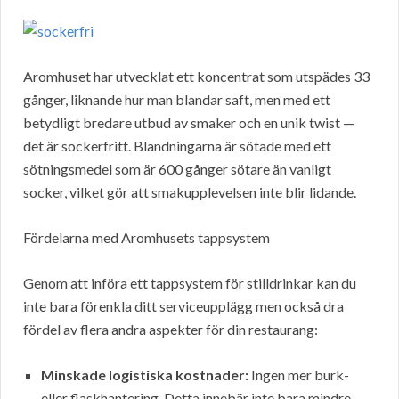
Aromhuset har utvecklat ett koncentrat som utspädes 33
gånger, liknande hur man blandar saft, men med ett
betydligt bredare utbud av smaker och en unik twist —
det är sockerfritt. Blandningarna är sötade med ett
sötningsmedel som är 600 gånger sötare än vanligt
socker, vilket gör att smakupplevelsen inte blir lidande.
Fördelarna med Aromhusets tappsystem
Genom att införa ett tappsystem för stilldrinkar kan du
inte bara förenkla ditt serviceupplägg men också dra
fördel av flera andra aspekter för din restaurang:
Minskade logistiska kostnader:
Ingen mer burk-
eller flaskhantering. Detta innebär inte bara mindre