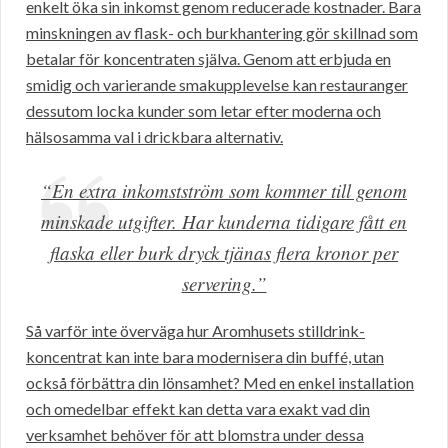
enkelt öka sin inkomst genom reducerade kostnader. Bara
minskningen av flask- och burkhantering gör skillnad som
betalar för koncentraten själva. Genom att erbjuda en
smidig och varierande smakupplevelse kan restauranger
dessutom locka kunder som letar efter moderna och
hälsosamma val i drickbara alternativ.
“En extra inkomstström som kommer till genom
minskade utgifter. Har kunderna tidigare fått en
flaska eller burk dryck tjänas flera kronor per
servering.”
Så varför inte överväga hur Aromhusets stilldrink-
koncentrat kan inte bara modernisera din buffé, utan
också förbättra din lönsamhet? Med en enkel installation
och omedelbar effekt kan detta vara exakt vad din
verksamhet behöver för att blomstra under dessa