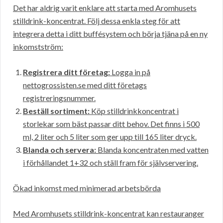
Det har aldrig varit enklare att starta med Aromhusets
stilldrink-koncentrat. Följ dessa enkla steg för att
integrera detta i ditt buffésystem och börja tjäna på en ny
inkomstström:
Registrera ditt företag:
Logga in på
nettogrossisten.se med ditt företags
registreringsnummer.
Beställ sortiment:
Köp stilldrinkkoncentrat i
storlekar som bäst passar ditt behov. Det finns i 500
ml, 2 liter och 5 liter som ger upp till 165 liter dryck.
Blanda och servera:
Blanda koncentraten med vatten
i förhållandet 1+32 och ställ fram för självservering.
Ökad inkomst med minimerad arbetsbörda
Med Aromhusets stilldrink-koncentrat kan restauranger