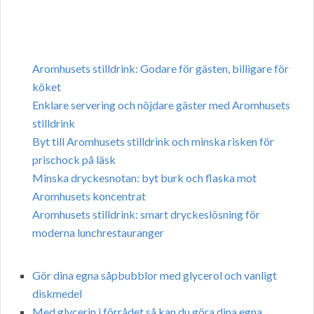
Aromhusets stilldrink: Godare för gästen, billigare för
köket
Enklare servering och nöjdare gäster med Aromhusets
stilldrink
Byt till Aromhusets stilldrink och minska risken för
prischock på läsk
Minska dryckesnotan: byt burk och flaska mot
Aromhusets koncentrat
Aromhusets stilldrink: smart dryckeslösning för
moderna lunchrestauranger
Gör dina egna såpbubblor med glycerol och vanligt
diskmedel
Med glycerin i förrådet så kan du göra dina egna