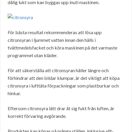
dålig lukt som kan byggas upp inuti maskinen.
För bästa resultat rekommenderas att lösa upp
citronsyran i ljummet vatten innan den hälls i
tvättmedelsfacket och köra maskinen på det varmaste
programmet utan kläder.
För att säkerställa att citronsyran håller längre och
förhindrar att den bildar klumpar, är det viktigt att köpa
citronsyra i lufttäta förpackningar som plastburkar och
hinkar.
Eftersom citronsyra lätt drar åt sig fukt från luften, är
korrekt förvaring avgörande.
Produkten kan köpas på många ställen, inklusive allt-