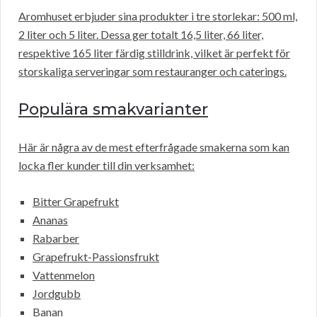
Aromhuset erbjuder sina produkter i tre storlekar: 500 ml,
2 liter och 5 liter. Dessa ger totalt 16,5 liter, 66 liter,
respektive 165 liter färdig stilldrink, vilket är perfekt för
storskaliga serveringar som restauranger och caterings.
Populära smakvarianter
Här är några av de mest efterfrågade smakerna som kan
locka fler kunder till din verksamhet:
Bitter Grapefrukt
Ananas
Rabarber
Grapefrukt-Passionsfrukt
Vattenmelon
Jordgubb
Banan