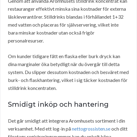
Genom att använda Aromhusets stilldrink koncentrat kan
restauranger effektivt minska sina kostnader för externa
läskleverantörer. Stilldrinks blandas i förhållandet 1+32
med vatten och placeras för självservering, vilket inte
bara minskar kostnader utan också frigör
personalresurser.
Om kunder tidigare fått en flaska eller burk dryck kan
dina marginaler öka betydligt när du övergår till detta
system. Du slipper dessutom kostnaden och besväret med
burk- och flaskhantering, vilket i sig täcker kostnaden för
stilldrink koncentraten.
Smidigt inköp och hantering
Det går smidigt att integrera Aromhusets sortiment i din
verksamhet. Med ett log-in på
nettogrossisten.se
och ditt
företags registreringsnummer kan du enkelt köpa