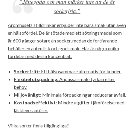
“Jättegoda och man märker inte att de är
sockerfria.”
Aromhusets stilldrinkar erbjuder inte bara smak utan även
en hälsofördel. De är sötade med ett sötningsmedel som
är 600 gånger sötare än socker, medan de fortfarande
behåller en autentisk och god smak. Här är några unika
fördelar med dessa koncentrat:
Sockerfritt:
Ett hälsosammare alternativ för kunder.
Flexibel utspädning:
Anpassa smakstyrkan efter
behov.
Miljövänligt:
Minimala förpackningar reducerar avfall.
Kostnadseffektivt:
Mindre utgifter i jämförelse med
läskleverantörer.
Vilka sorter finns tillgängliga?