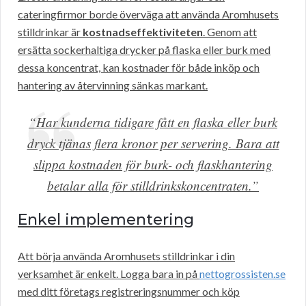
cateringfirmor borde överväga att använda Aromhusets
stilldrinkar är
kostnadseffektiviteten
. Genom att
ersätta sockerhaltiga drycker på flaska eller burk med
dessa koncentrat, kan kostnader för både inköp och
hantering av återvinning sänkas markant.
“Har kunderna tidigare fått en flaska eller burk
dryck tjänas flera kronor per servering. Bara att
slippa kostnaden för burk- och flaskhantering
betalar alla för stilldrinkskoncentraten.”
Enkel implementering
Att börja använda Aromhusets stilldrinkar i din
verksamhet är enkelt. Logga bara in på
nettogrossisten.se
med ditt företags registreringsnummer och köp