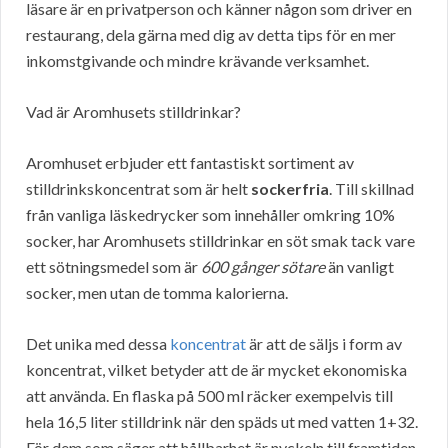
läsare är en privatperson och känner någon som driver en
restaurang, dela gärna med dig av detta tips för en mer
inkomstgivande och mindre krävande verksamhet.
Vad är Aromhusets stilldrinkar?
Aromhuset erbjuder ett fantastiskt sortiment av
stilldrinkskoncentrat som är helt
sockerfria
. Till skillnad
från vanliga läskedrycker som innehåller omkring 10%
socker, har Aromhusets stilldrinkar en söt smak tack vare
ett sötningsmedel som är
600 gånger sötare
än vanligt
socker, men utan de tomma kalorierna.
Det unika med dessa
koncentrat
är att de säljs i form av
koncentrat, vilket betyder att de är mycket ekonomiska
att använda. En flaska på 500 ml räcker exempelvis till
hela 16,5 liter stilldrink när den späds ut med vatten 1+32.
För dem som säger att hållbarhet är nyckeln till framtiden,