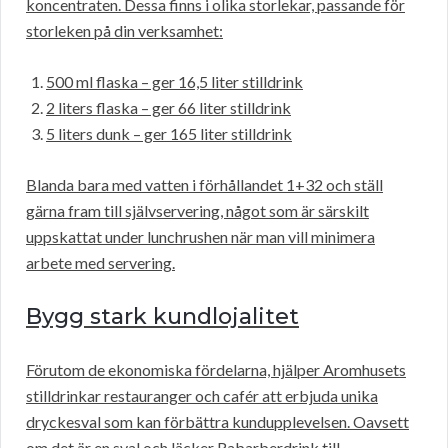
koncentraten. Dessa finns i olika storlekar, passande för
storleken på din verksamhet:
500 ml flaska – ger 16,5 liter stilldrink
2 liters flaska – ger 66 liter stilldrink
5 liters dunk – ger 165 liter stilldrink
Blanda bara med vatten i förhållandet 1+32 och ställ
gärna fram till självservering, något som är särskilt
uppskattat under lunchrushen när man vill minimera
arbete med servering.
Bygg stark kundlojalitet
Förutom de ekonomiska fördelarna, hjälper Aromhusets
stilldrinkar restauranger och cafér att erbjuda unika
dryckesval som kan förbättra kundupplevelsen. Oavsett
om det är en sval och läcker Rabarberdrink till