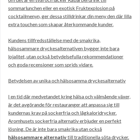
sommarlunchen eller en exotisk Fruktexplosion på
cocktailmenyn, ger dessa stilldrinkar din meny den där lilla
extra touchen som skapar återkommande kunder.
Kundens tillfredsställelse med de smakrika,
hälsosammare dryckesalternativen bygger inte bara
lojalitet, utan också betydelsefulla rekommendationer
och goda recensioner som sprids vidare.
Betydelsen av unika och hälsosamma dryckesalternativ
I en tid där medvetandet kring hälsa och välmående växer,
är det avgörande för restauranger att anpassa sig till
kundernas krav på sockerfria och lågkaloridrycker.
Aromhusets sockerfria alternativ erbjuder en perfekt
lösning. De är inte bara smakrika utan också
hälsosammare alternativ
till traditionella söta drycker.