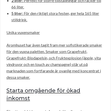
2 liter:
Perfekt för större tillställningar och räcker till
66 liter.
5 liter:
För den riktigt stora festen, ger hela 165 liter
stilldrink.
Unika vuxensmaker
Aromhuset har även tagit fram mer sofistikerade smaker
för den vuxna paletten. Smaker som Grapefrukt,
Grapefrukt-Blodapelsin, och Fruktexplosion (äpple, vita
vindruvor och en touch av champagne) står ut på
marknaden som fortfarande är ovanlig med koncentrat i
dessa smaker.
Starta omgående för ökad
inkomst