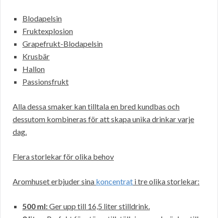
Blodapelsin
Fruktexplosion
Grapefrukt-Blodapelsin
Krusbär
Hallon
Passionsfrukt
Alla dessa smaker kan tilltala en bred kundbas och
dessutom kombineras för att skapa unika drinkar varje
dag.
Flera storlekar för olika behov
Aromhuset erbjuder sina
koncentrat
i tre olika storlekar:
500 ml:
Ger upp till 16,5 liter stilldrink.