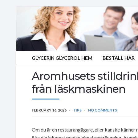
GLYCERIN GLYCEROL HEM
BESTÄLL HÄR
Aromhusets stilldri
från läskmaskinen
FEBRUARY 16, 2026
TIPS
NO COMMENTS
Om du är en restaurangägare, eller kanske känner n
öka din inkomst med minimal ansträngning. Aromhu