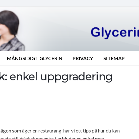
MÅNGSIDIGT GLYCERIN
PRIVACY
SITEMAP
nk: enkel uppgradering
ågon som äger en restaurang, har vi ett tips på hur du kan
sets stilldrinkskoncentrat erbjuder en enkel men