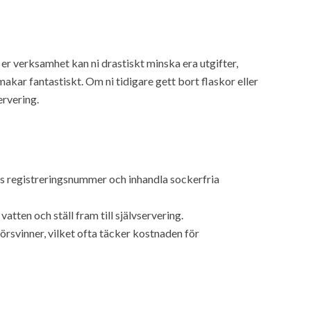
 er verksamhet kan ni drastiskt minska era utgifter,
akar fantastiskt. Om ni tidigare gett bort flaskor eller
ervering.
s registreringsnummer och inhandla sockerfria
atten och ställ fram till självservering.
örsvinner, vilket ofta täcker kostnaden för