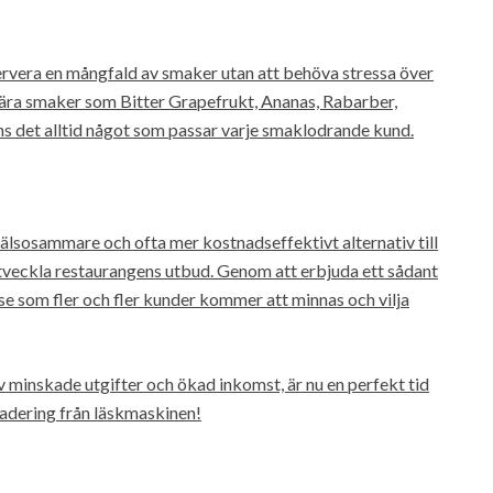
servera en mångfald av smaker utan att behöva stressa över
ära smaker som Bitter Grapefrukt, Ananas, Rabarber,
ns det alltid något som passar varje smaklodrande kund.
hälsosammare och ofta mer kostnadseffektivt alternativ till
 utveckla restaurangens utbud. Genom att erbjuda ett sådant
se som fler och fler kunder kommer att minnas och vilja
av minskade utgifter och ökad inkomst, är nu en perfekt tid
radering från läskmaskinen!