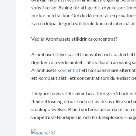
sofistikerad lösning för att ge ditt dryckessortim
burkar och flaskor. Om du däremot är en privatpers
kan du köpa de goda stilldrinkskoncentraten på
al
Vad är Aromhusets stilldrinkskoncentrat?
Aromhuset tillverkar ett innovativt och sockerfritt
drycker i din verksamhet. Till skillnad från vanlig 
Aromhusets
koncentrat
ett hälsosammare alternativ
ett kompakt sätt i ett koncentrat som du endast b
Tidigare fanns stilldrinkar bara färdiga på burk o
flexibel lösning då vart och ett av deras olika so
smakupplevelser. Bland sorterna hittar du till oc
Grapefrukt-Blodapelsin, och Fruktexplosion – någo