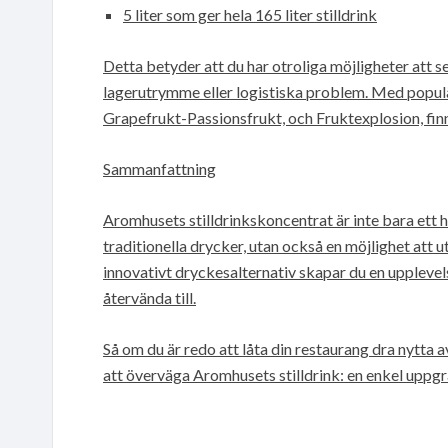
5 liter som ger hela 165 liter stilldrink
Detta betyder att du har otroliga möjligheter att 
lagerutrymme eller logistiska problem. Med popul
Grapefrukt-Passionsfrukt, och Fruktexplosion, fin
Sammanfattning
Aromhusets stilldrinkskoncentrat är inte bara ett 
traditionella drycker, utan också en möjlighet att
innovativt dryckesalternativ skapar du en upplevel
återvända till.
Så om du är redo att låta din restaurang dra nytta 
att överväga Aromhusets stilldrink: en enkel uppg