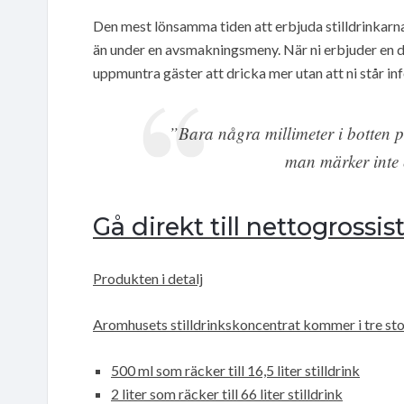
Den mest lönsamma tiden att erbjuda stilldrinkarna
än under en avsmakningsmeny. När ni erbjuder en d
uppmuntra gäster att dricka mer utan att ni står in
”Bara några millimeter i botten p
man märker inte e
Gå direkt till nettogrossis
Produkten i detalj
Aromhusets stilldrinkskoncentrat kommer i tre sto
500 ml som räcker till 16,5 liter stilldrink
2 liter som räcker till 66 liter stilldrink