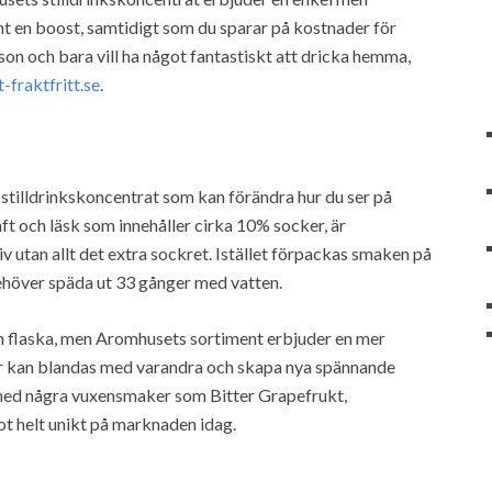
ent en boost, samtidigt som du sparar på kostnader för
on och bara vill ha något fantastiskt att dricka hemma,
lt-fraktfritt.se
.
 stilldrinkskoncentrat som kan förändra hur du ser på
saft och läsk som innehåller cirka 10% socker, är
 utan allt det extra sockret. Istället förpackas smaken på
ehöver späda ut 33 gånger med vatten.
ch flaska, men Aromhusets sortiment erbjuder en mer
rter kan blandas med varandra och skapa nya spännande
h med några vuxensmaker som Bitter Grapefrukt,
t helt unikt på marknaden idag.