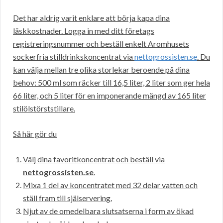
Det har aldrig varit enklare att börja kapa dina
läskkostnader. Logga in med ditt företags
registreringsnummer och beställ enkelt Aromhusets
sockerfria stilldrinkskoncentrat via
nettogrossisten.se
. Du
kan välja mellan tre olika storlekar beroende på dina
behov: 500 ml som räcker till 16,5 liter, 2 liter som ger hela
66 liter, och 5 liter för en imponerande mängd av 165 liter
stilölstörststillare.
Så här gör du
Välj dina favoritkoncentrat och beställ via
nettogrossisten.se
.
Mixa 1 del av koncentratet med 32 delar vatten och
ställ fram till själservering.
Njut av de omedelbara slutsatserna i form av ökad