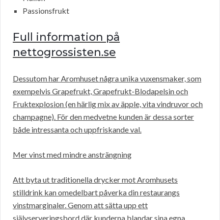
Passionsfrukt
Full information på
nettogrossisten.se
Dessutom har Aromhuset några unika vuxensmaker, som
exempelvis Grapefrukt, Grapefrukt-Blodapelsin och
Fruktexplosion (en härlig mix av äpple, vita vindruvor och
champagne). För den medvetne kunden är dessa sorter
både intressanta och uppfriskande val.
Mer vinst med mindre ansträngning
Att byta ut traditionella drycker mot Aromhusets
stilldrink kan omedelbart påverka din restaurangs
vinstmarginaler. Genom att sätta upp ett
självserveringsbord där kunderna blandar sina egna