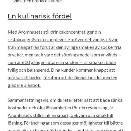
vinst och nöjdare kunder!
En kulinarisk fördel
Med Aromhusets stilldrinkskoncentrat, ger din
restauranggäster en upplevelse utöver det vanliga. Kvar
från många från förut är den syrliga smaken av sockerfria
drycker, men tack vare det sötningsmedel som används —
som är 600 gånger sötare än socker — är smaken både
fyllig och balanserad. Dina kunder kommer knappt att
märka skillnaden, förutom att de lämnar bordet med en
gladare plånbok.
Sammanfattningsvis, om du letar efter sätt att både sänka
kostnader och öka lönsamheten för din restaurang, är
Aromhusets stilldrink en smart, bekväm och smakfull
lösning. Förändringar som dessa ger möjligheter till bättre
marginaler och mer nöjda kunder, samtidigt som de ger ett