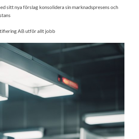
ed sitt nya förslag konsolidera sin marknadspresens och
istans
ifiering AB utför allt jobb