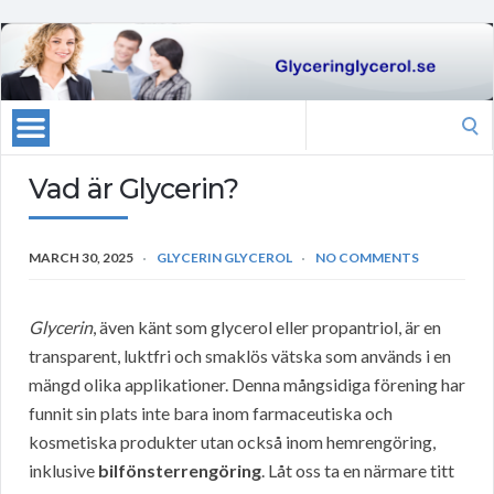
Search
for:
Vad är Glycerin?
MARCH 30, 2025
GLYCERIN GLYCEROL
NO COMMENTS
Glycerin
, även känt som glycerol eller propantriol, är en
transparent, luktfri och smaklös vätska som används i en
mängd olika applikationer. Denna mångsidiga förening har
funnit sin plats inte bara inom farmaceutiska och
kosmetiska produkter utan också inom hemrengöring,
inklusive
bilfönsterrengöring
. Låt oss ta en närmare titt