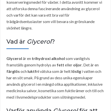
konserveringsmedel för växter. I detta avsnitt kommer vi
att utforska denna fascinerande användning av glycerol
och varför det kan vara ett bra val för
trädgårdsentusiaster som vill bevara sin grönskande
skönhet längre.
Vad är
Glycerol
?
Glycerol
är en
trihydroxi alkohol
som vanligtvis
framställs genom hydrolys av
fett
eller
oljor
. Det är en
färglös
och
luktfri
vätska som är helt
löslig
i vatten och
har en söt smak. På grund av dess unika egenskaper
används glycerol i en mängd olika applikationer, inklusive
medicinska salvor, kosmetika som fuktkrämer och till och
med i livsmedelsprodukter som sötningsmedel.
Varför använda
Glycerol
för att