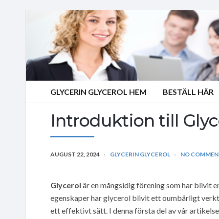
GLYCERIN GLYCEROL HEM
BESTÄLL HÄR
Introduktion till Gly
AUGUST 22, 2024
GLYCERIN GLYCEROL
NO COMMEN
Glycerol
är en mångsidig förening som har blivit e
egenskaper har glycerol blivit ett oumbärligt verk
ett effektivt sätt. I denna första del av vår artikel