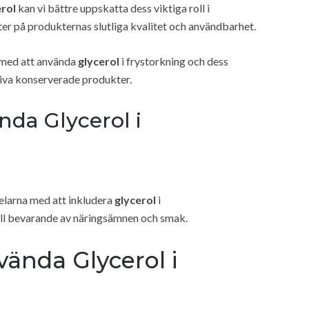
erol
kan vi bättre uppskatta dess viktiga roll i
er på produkternas slutliga kvalitet och användbarhet.
a med att använda
glycerol
i frystorkning och dess
tiva konserverade produkter.
nda Glycerol i
delarna med att inkludera
glycerol
i
till bevarande av näringsämnen och smak.
ända Glycerol i