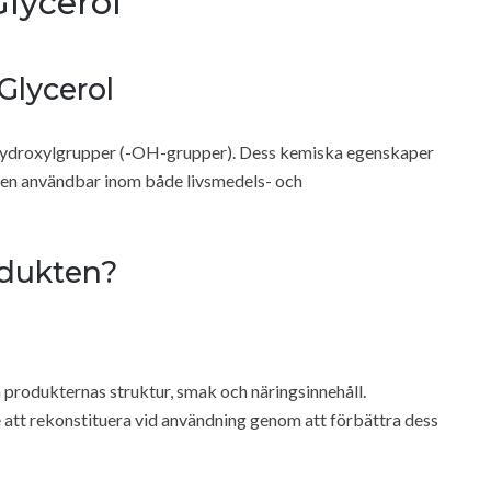
Glycerol
Glycerol
re hydroxylgrupper (-OH-grupper). Dess kemiska egenskaper
 den användbar inom både livsmedels- och
odukten?
ra produkternas struktur, smak och näringsinnehåll.
e att rekonstituera vid användning genom att förbättra dess