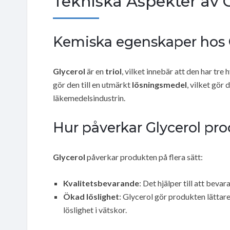
Tekniska Aspekter av 
Kemiska egenskaper hos 
Glycerol
är en
triol
, vilket innebär att den har t
gör den till en utmärkt
lösningsmedel
, vilket gör
läkemedelsindustrin.
Hur påverkar Glycerol pr
Glycerol
påverkar produkten på flera sätt:
Kvalitetsbevarande
: Det hjälper till att beva
Ökad löslighet
: Glycerol gör produkten lättar
löslighet i vätskor.