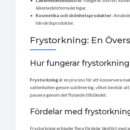
Läkemedelsindustrin
: Fungerar som ett lösnin
läkemedelsformuleringar.
Kosmetika och skönhetsprodukter
: Används
hårvårdsprodukter.
Frystorkning: En Övers
Hur fungerar frystorknin
Frystorkning
är en process för att konservera ma
vattenhalten genom sublimering, vilket innebär att 
passera genom det flytande tillståndet.
Fördelar med frystorknin
Frystorkning erbjuder flera fördelar jämfört med 