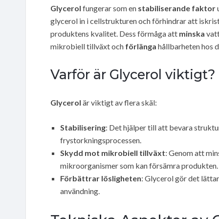
Glycerol
fungerar som en
stabiliserande faktor
u
glycerol in i cellstrukturen och förhindrar att iskri
produktens kvalitet. Dess förmåga att
minska
vatt
mikrobiell tillväxt och
förlänga
hållbarheten hos 
Varför är Glycerol viktigt?
Glycerol
är viktigt av flera skäl:
Stabilisering
: Det hjälper till att bevara struk
frystorkningsprocessen.
Skydd mot mikrobiell tillväxt
: Genom att mins
mikroorganismer som kan försämra produkten.
Förbättrar lösligheten
: Glycerol gör det lätta
användning.