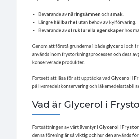
Bevarande av
näringsämnen
och
smak
.
Längre
hållbarhet
utan behov av kylförvaring.
Bevarande av
strukturella egenskaper
hos mat
Genom att förstå grunderna i både
glycerol
och
f
används inom frystorkningsprocessen och dess avg
konserverade produkter.
Fortsett att läsa för att upptäcka vad
Glycerol i F
på livsmedelskonservering och läkemedelsstabilise
Vad är Glycerol i Frys
Fortsättningen av vårt äventyr i
Glycerol i Frysto
denna förening är så viktig och hur den används för