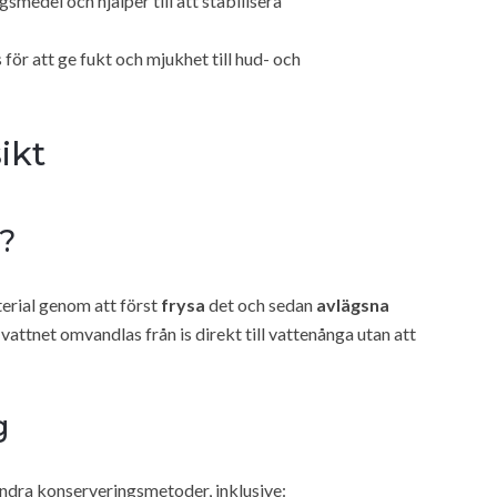
gsmedel och hjälper till att stabilisera
 för att ge fukt och mjukhet till hud- och
ikt
g?
terial genom att först
frysa
det och sedan
avlägsna
vattnet omvandlas från is direkt till vattenånga utan att
g
andra konserveringsmetoder, inklusive: