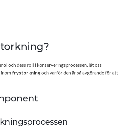
storkning?
erol
och dess roll i konserveringsprocessen, låt oss
t inom
frystorkning
och varför den är så avgörande för att
omponent
torkningsprocessen