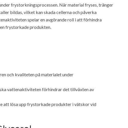
nder frystorkningsprocessen. När material fryses, tränger
staller bildas, vilket kan skada cellerna och påverka
enaktiviteten spelar en avgörande roll i att förhindra
den frystorkade produkten.
turen och kvaliteten på materialet under
ka vattenaktiviteten förhindrar det tillväxten av
re att lösa upp frystorkade produkter i vätskor vid