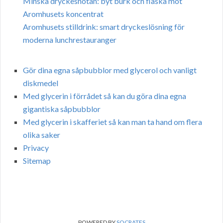
Minska dryckesnotan: byt burk och flaska mot
Aromhusets koncentrat
Aromhusets stilldrink: smart dryckeslösning för
moderna lunchrestauranger
Gör dina egna såpbubblor med glycerol och vanligt
diskmedel
Med glycerin i förrådet så kan du göra dina egna
gigantiska såpbubblor
Med glycerin i skafferiet så kan man ta hand om flera
olika saker
Privacy
Sitemap
POWERED BY
SOCRATES