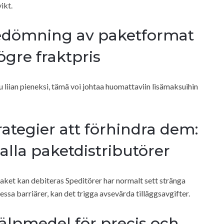
ikt.
 bedömning av paketformat
gre fraktpris
tu liian pieneksi, tämä voi johtaa huomattaviin lisämaksuihin
rategier att förhindra dem:
 alla paketdistributörer
ket kan debiteras Speditörer har normalt sett stränga
essa barriärer, kan det trigga avsevärda tilläggsavgifter.
älpmedel för precis och