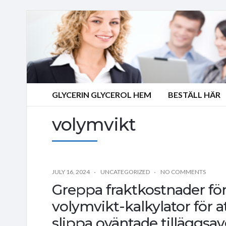
GLYCERIN GLYCEROL HEM
BESTÄLL HÄR
volymvikt
JULY 16, 2024
UNCATEGORIZED
NO COMMENTS
Greppa fraktkostnader för 
volymvikt-kalkylator för a
slippa oväntade tilläggsavg