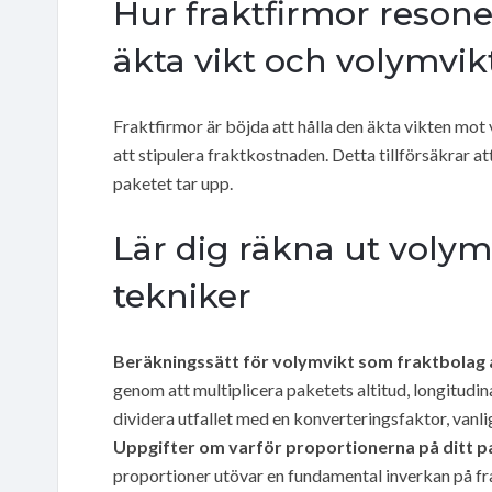
Hur fraktfirmor resone
äkta vikt och volymvikt
Fraktfirmor är böjda att hålla den äkta vikten mo
att stipulera fraktkostnaden. Detta tillförsäkrar at
paketet tar upp.
Lär dig räkna ut volym
tekniker
Beräkningssätt för volymvikt som fraktbola
genom att multiplicera paketets altitud, longitudina
dividera utfallet med en konverteringsfaktor, vanli
Uppgifter om varför proportionerna på ditt pa
proportioner utövar en fundamental inverkan på frak