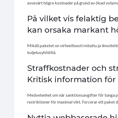
avsevärt högre kostnader på grund av ökad volymv
På vilket vis felaktig
kan orsaka markant hö
Mikäli paketet on virheellisesti mitattu ja ilmoitet
kuljetusyhtiöltä.
Straffkostnader och st
Kritisk information för
Medvetenhet om när sanktionsavgifter för tunga pa
restriktioner för maximal vikt. Forcerar ett paket d
Nyttja webbaserade hj