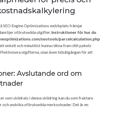
kostnadskalkylering
på SEO Engine Optimizations webbplats främjar
anröjer oförutsedda utgifter.
Instruktioner för hur du
ineoptimizations.com/seotools/parcelcalculation.php
 att enkelt och minutiöst kunna räkna fram ditt pakets
fektivisera utgifterna, utan även tidsåtgången för att
ner: Avslutande ord om
stnader
er som skildrats i denna skildring kan du som fraktare
er och undvika oförutsedda merkostnader. Det är en