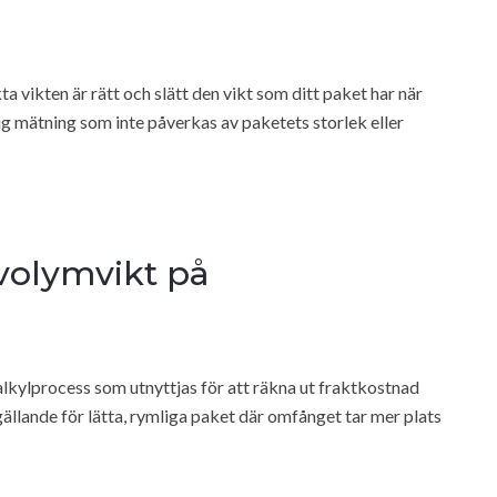
a vikten är rätt och slätt den vikt som ditt paket har när
ig mätning som inte påverkas av paketets storlek eller
 volymvikt på
kalkylprocess som utnyttjas för att räkna ut fraktkostnad
gällande för lätta, rymliga paket där omfånget tar mer plats