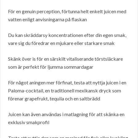
För en genuin perception, förtunna helt enkelt juicen med
vatten enligt anvisningarna på flaskan
Du kan skräddarsy koncentrationen efter din egen smak,
vare sig du föredrar en mjukare eller starkare smak
Skänk över is för en särskilt vitaliserande törstsläckare
som är perfekt för ljumma sommardagar
För något aningen mer förfinat, testa att nyttja juicen i en
Paloma-cocktail, en traditionell mexikansk dryck som
förenar grapefrukt, tequila och en saltbrädd
Juicen kan även användas i matlagning för att skänka en
exklusiv smakprofil
Testa att nyttja den som en marinad för fisk eller kyckling,