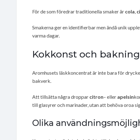
För de som föredrar traditionella smaker är
cola
,
c
Smakerna ger en identifierbar men ändå unik upple
varma dagar.
Kokkonst och baknin
Aromhusets läskkoncentrat är inte bara för drycker,
bakverk.
Att tillsätta några droppar
citron
– eller
apelsin
ko
till glasyrer och marinader, utan att behöva oroa si
Olika användningsmöjlig