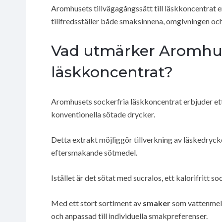
Aromhusets tillvägagångssätt till läskkoncentrat er
tillfredsställer både smaksinnena, omgivningen och e
Vad utmärker Aromhus
läskkoncentrat?
Aromhusets sockerfria läskkoncentrat erbjuder et
konventionella sötade drycker.
Detta extrakt möjliggör tillverkning av läskedryck
eftersmakande sötmedel.
Istället är det sötat med sucralos, ett kalorifritt
Med ett stort sortiment av
smaker
som vattenmelo
och anpassad till individuella smakpreferenser.