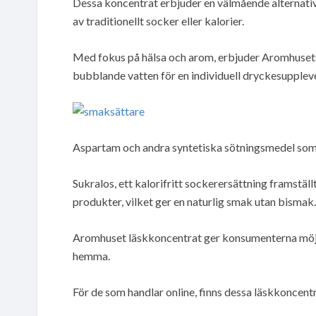
Dessa koncentrat erbjuder en välmående alternativ
av traditionellt socker eller kalorier.
Med fokus på hälsa och arom, erbjuder Aromhuset
bubblande vatten för en individuell dryckesuppleve
Aspartam och andra syntetiska sötningsmedel som k
Sukralos, ett kalorifritt sockerersättning framställ
produkter, vilket ger en naturlig smak utan bismak.
Aromhuset läskkoncentrat ger konsumenterna möjli
hemma.
För de som handlar online, finns dessa läskkoncent