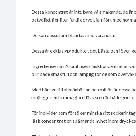
Dessa koncentrat är inte bara välsmakande, de är o
betydligt fler liter färdig dryck jämfört med norm
De kan dessutom blandas med varandra.
Dessa är exklusivprodukter, det bästa och i Sverige 
Ingredienserna i Aromhusets läskkoncentrat är vars
blir både smakfull och lämplig för de som övervakar s
Med hänsyn till allmänhälsan och miljön är dessa k
möjliggör en hemmagjord läsk som är både god oc
För individer som försöker minska sitt sockerintag
läskkoncentrat
en spännande nyhet inom dryckesi