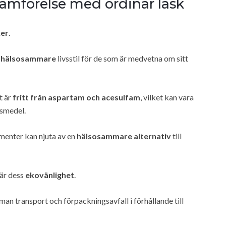
ämförelse med ordinär läsk
ker
.
n
hälsosammare
livsstil för de som är medvetna om sitt
t är
fritt från aspartam och acesulfam
, vilket kan vara
gsmedel.
umenter kan njuta av en
hälsosammare alternativ
till
 är dess
ekovänlighet
.
 transport och förpackningsavfall i förhållande till