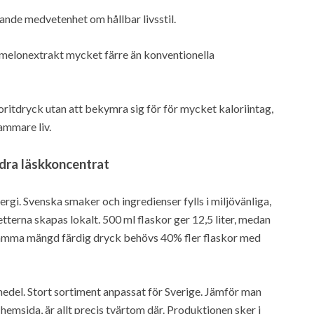
ande medvetenhet om hållbar livsstil.
nmelonextrakt mycket färre än konventionella
oritdryck utan att bekymra sig för för mycket kaloriintag,
sammare liv.
dra läskkoncentrat
rgi. Svenska smaker och ingredienser fylls i miljövänliga,
tterna skapas lokalt. 500 ml flaskor ger 12,5 liter, medan
 samma mängd färdig dryck behövs 40% fler flaskor med
del. Stort sortiment anpassat för Sverige. Jämför man
emsida, är allt precis tvärtom där. Produktionen sker i