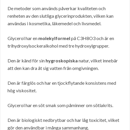
De metoder som används påverkar kvaliteten och
renheten av den slutliga glycerinprodukten, vilken kan
användas i kosmetika, läkemedel och livsmedel.
Glycerol har en
molekylformel
på C3H8O3 och är en
trihydroxylsockeralkohol med tre hydroxylgrupper.
Den är känd för sin
hygroskopiska
natur, vilket innebär
att den kan dra åt sig vatten från omgivningen.
Den är färglös och har en tjockflytande konsistens med
hög viskositet.
Glycerol har en söt smak som påminner om sötlakrits.
Den är biologiskt nedbrytbar och har låg toxicitet, vilket
gör den användbar i många sammanhang.