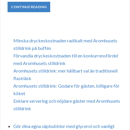
CONTINUE READING
Minska dryckeskostnaden radikalt med Aromhusets
stilldrink på buffén
Förvandla dryckeskostnaden till en konkurrensfördel
med Aromhusets stilldrink
Aromhusets stilldrink: mer hållbart val än traditionell
flaskläsk
Aromhusets stilldrink: Godare för gästen, billigare för
köket
Enklare servering och nöjdare gäster med Aromhusets
stilldrink
Gör dina egna såpbubblor med glycerol och vanligt