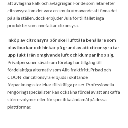
att avlägsna kalk och avlagringar. För de som letar efter
citronsyra kan det vara en smula utmanande att finna det
på alla ställen, dock erbjuder Jula för tillfället inga
produkter som innefattar citronsyra.
Inköp av citronsyra bör ske i lufttäta behållare som
plastburkar och hinkar på grund av att citronsyra tar
upp fukt från omgivande luft och klumpar ihop sig
.
Privatpersoner såväl som företag har tillgång till
fördelaktiga alternativ som Allt-fraktfritt, Prisad och
CDON, där citronsyra erbjuds i skiftande
förpackningsstorlekar till skäliga priser. Professionella
rengöringsspecialister kan också ha fördel av att anskaffa
större volymer eller för specifika ändamål på dessa
plattformar.