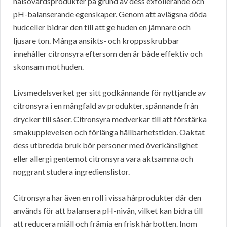
hälsovårdsprodukter på grund av dess exfolierande och
pH-balanserande egenskaper. Genom att avlägsna döda
hudceller bidrar den till att ge huden en jämnare och
ljusare ton. Många ansikts- och kroppsskrubbar
innehåller citronsyra eftersom den är både effektiv och
skonsam mot huden.
Livsmedelsverket ger sitt godkännande för nyttjande av
citronsyra i en mångfald av produkter, spännande från
drycker till såser. Citronsyra medverkar till att förstärka
smakupplevelsen och förlänga hållbarhetstiden. Oaktat
dess utbredda bruk bör personer med överkänslighet
eller allergi gentemot citronsyra vara aktsamma och
noggrant studera ingredienslistor.
Citronsyra har även en roll i vissa hårprodukter där den
används för att balansera pH-nivån, vilket kan bidra till
att reducera mjäll och främja en frisk hårbotten. Inom