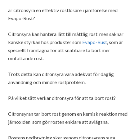
är citronsyra en effektiv rostlösare i jämförelse med
Evapo-Rust?
Citronsyra kan hantera lätt till måttlig rost, men saknar
kanske styrkan hos produkter som
Evapo-Rust
, som är
speciellt framtagna för att snabbare ta bort mer
omfattande rost.
Trots detta kan citronsyra vara adekvat för daglig
användning och mindre rostproblem.
På vilket sätt verkar citronsyra för att ta bort rost?
Citronsyran tar bort rost genom en kemisk reaktion med
järnoxiden, som gör rosten enklare att avlägsna.
Rostens nedbrytning sker genom citronsyrans sura