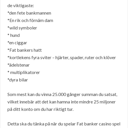
de viktigaste:
*den fete bankmannen
*En rik och förnäm dam
*wild symboler
* hund
*en ciggar
*Fat bankers hatt
*kortlekens fyra sviter – hjärter, spader, ruter och klöver
*ädelstenar
* multiplikatorer
*dyra bilar
Som mest kan du vinna 25.000 gånger summan du satsat,
vilket innebär att det kan hamna inte mindre 25 miljoner
på ditt konto om du har riktigt tur.
Detta ska du tänka på när du spelar Fat banker casino spel