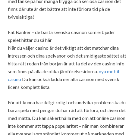
med tanke på hur många trygga och seriösa casinon det
finns där ute är det bättre att inte förlora tid på de
tvivelaktiga!
Fat Banker – de bästa svenska casinon som erbjuder
spelet hittar du så här
När du väljer casino är det viktigt att det matchar dina
intressen och dina spelvanor, och det smidigaste sättet att
hitta rätt redan från början är att ta del av den casino info
som finns på alla de olika jämförelsesidorna.
nya mobil
casino
Du kan också ladda ner alla casinon med svensk
licens komplett lista.
För att kunna ha riktigt roligt och undvika problem ska du
bara spela med pengar du har råd att förlora, och även det
med måtta. Du kan säkert hålla med om att online casinon
inte kommer att tappa popularitet – när man kombinerar
alla nya spel som ständigt kommer ut på marknaden med