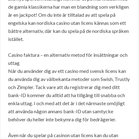
de gamla klassikerna har man en blandning som verkligen
är en jackpot! Om du inte är tilltalad av att spela på
engelska kan nordiska casino utan licens kännas som ett
bättre alternativ, där kan du spela på de nordiska språken
istället.
Casino faktura – en alternativ metod för insättningar och
uttag
När du använder dig av ett casino med svensk licens kan
du använda dig av välbekanta metoder som Swish, Trustly
och Zimpler. Tack vare att du registrerar dig med ditt
bank-ID kommer du alltid att ha tillgång till snabba och
enkla uttag. I och med att det är i det närmaste omöjligt
att använda någon annans bank-ID utan samtycke
behöver du heller inte bekymra dig för bedrägerier.
Även när du spelar på casinon utan licens kan du utan