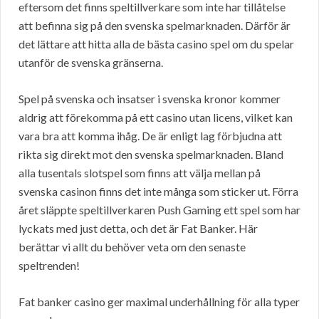
eftersom det finns speltillverkare som inte har tillåtelse
att befinna sig på den svenska spelmarknaden. Därför är
det lättare att hitta alla de bästa casino spel om du spelar
utanför de svenska gränserna.
Spel på svenska och insatser i svenska kronor kommer
aldrig att förekomma på ett casino utan licens, vilket kan
vara bra att komma ihåg. De är enligt lag förbjudna att
rikta sig direkt mot den svenska spelmarknaden. Bland
alla tusentals slotspel som finns att välja mellan på
svenska casinon finns det inte många som sticker ut. Förra
året släppte speltillverkaren Push Gaming ett spel som har
lyckats med just detta, och det är Fat Banker. Här
berättar vi allt du behöver veta om den senaste
speltrenden!
Fat banker casino ger maximal underhållning för alla typer