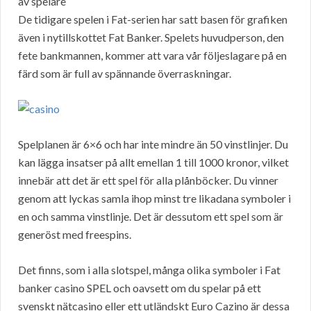
av spelare
De tidigare spelen i Fat-serien har satt basen för grafiken
även i nytillskottet Fat Banker. Spelets huvudperson, den
fete bankmannen, kommer att vara vår följeslagare på en
färd som är full av spännande överraskningar.
Spelplanen är 6×6 och har inte mindre än 50 vinstlinjer. Du
kan lägga insatser på allt emellan 1 till 1000 kronor, vilket
innebär att det är ett spel för alla plånböcker. Du vinner
genom att lyckas samla ihop minst tre likadana symboler i
en och samma vinstlinje. Det är dessutom ett spel som är
generöst med freespins.
Det finns, som i alla slotspel, många olika symboler i Fat
banker casino SPEL och oavsett om du spelar på ett
svenskt nätcasino eller ett utländskt Euro Cazino är dessa